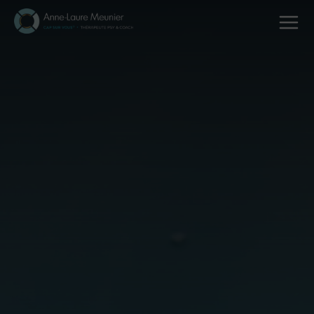
Thérapies en Cabinet
Coaching
Les Soins Aquatiques
Ateliers & Retraites
A propos & Témoignages
Blog