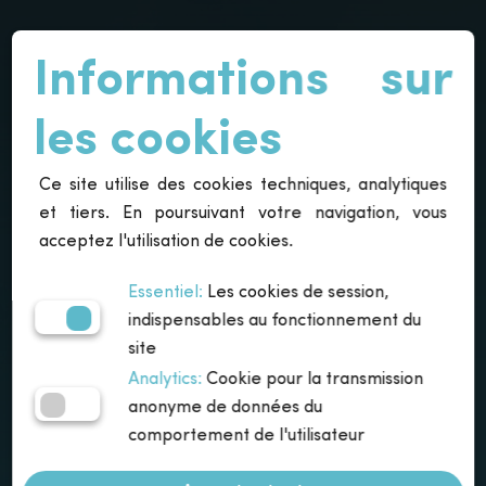
Informations sur
“ Vos défis sont
les cookies
faits de multiples
Ce site utilise des cookies techniques, analytiques
facettes. Les
et tiers. En poursuivant votre navigation, vous
acceptez l'utilisation de cookies.
solutions
Essentiel:
Les cookies de session,
indispensables au fonctionnement du
devraient l’être
site
Analytics:
Cookie pour la transmission
aussi.”
anonyme de données du
comportement de l'utilisateur